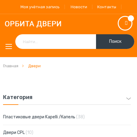
Моя учётная запись
Новости
Контакты
Поиск
Главная
Двери
Категория
позиции
Пластиковые двери Kapelli /Капель
38
позиции
Двери CPL
10