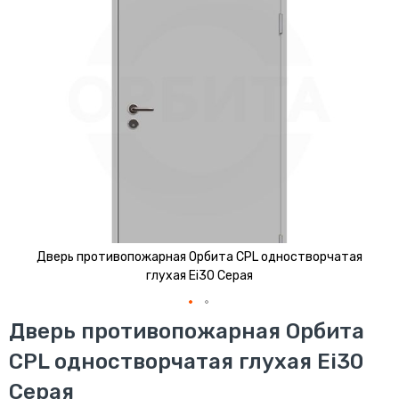
изображений
Дверь противопожарная Орбита CPL одностворчатая
глухая Ei30 Серая
Перейти
Дверь противопожарная Орбита
к
CPL одностворчатая глухая Ei30
началу
галереи
Серая
изображений