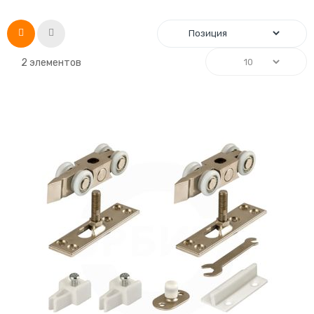
Список
Сетка
2
элементов