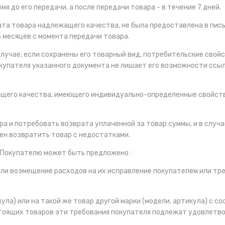
я до его передачи, а после передачи товара - в течение 7 дней.
врата товара надлежащего качества, не была предоставлена в пис
3 месяцев с момента передачи товара.
лучае, если сохранены его товарный вид, потребительские свой
окупателя указанного документа не лишает его возможности ссы
ащего качества, имеющего индивидуально-определенные свойств
ра и потребовать возврата уплаченной за товар суммы, и в случ
ен возвратить товар с недостатками.
 Покупателю может быть предложено :
и возмещение расходов на их исправление покупателем или тре
кула) или на такой же товар другой марки (модели, артикула) с
стоящих товаров эти требования покупателя подлежат удовлетв