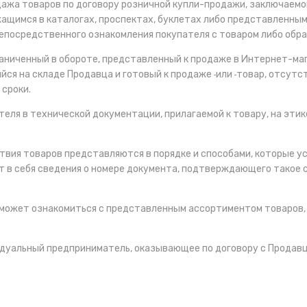
жа товаров по договору розничной купли-продажи, заключаемом
щимся в каталогах, проспектах, буклетах либо представленным
посредственного ознакомления покупателя с товаром либо образ
граниченный в обороте, представленный к продаже в Интернет-м
ся на складе Продавца и готовый к продаже
или
товар, отсутс
 сроки.
еля в технической документации, прилагаемой к товару, на этик
твия товаров представляются в порядке и способами, которые 
 в себя сведения о номере документа, подтверждающего такое со
 может ознакомиться с представленным ассортиментом товаров, 
дуальный предприниматель, оказывающее по договору с Продавцо