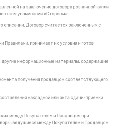
авленной на заключение договора розничной купли
вместном упоминании «Стороны».
го описании. Договор считается заключенным с
и Правилами, принимает их условия и готов
или другие информационные материалы, содержащие
 с момента получения продавцом соответствующего
 составления накладной или акта сдачи-приемки
ающих между Покупателем и Продавцом при
говоры, ведущиеся между Покупателем и Продавцом