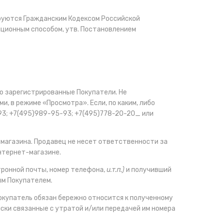
ируются Гражданским Кодексом Российской
нционным способом, утв. Постановлением
ко зарегистрированные Покупатели. Не
, в режиме «Просмотра». Если, по каким, либо
93; +7(495)989-95-93; +7(495)778-20-20_ или
магазина. Продавец не несет ответственности за
нтернет-магазине.
тронной почты, номер телефона,
и.т.п.)
и получивший
ым Покупателем.
окупатель обязан бережно относится к полученному
ски связанные с утратой и/или передачей им номера