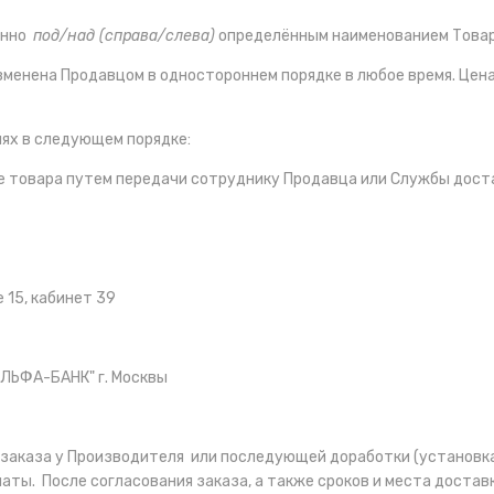
венно
под/над (справа/слева)
определённым наименованием Товар
зменена Продавцом в одностороннем порядке в любое время. Цен
лях в следующем порядке:
е товара путем передачи сотруднику Продавца или Службы дост
е 15, кабинет 39
ЛЬФА-БАНК" г. Москвы
заказа у Производителя или последующей доработки (установка 
ты. После согласования заказа, а также сроков и места достав