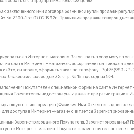
пользовать его в предпринимательских целях,
ках заключенного ими договора розничной купли продажи регул
й» № 2300-1 от 07.02.1992г., Правилами продажи товаров диста
трироваться в Интернет-магазине. Заказывать товар могут толь
 на сайте Интернет – магазина с ассортиментом товара и ценами
а сайте, он вправе, оформить заказ по телефону +7(495)989-23-
ква, Очаковское шоссе дом 32; стр. № 15; проходная №4.
заполнения Покупателем специальной формы на сайте Интернет-
бщения Покупателем недостоверных данных при регистрации в И
зирующую его информацию (Фамилия, Имя, Отчество, адрес элек
ь
для доступа в Интернет-магазин считается Зарегистрированн
 данным Зарегистрированного Покупателя, Зарегистрированный П
оступа в Интернет-магазин. Покупатель самостоятельно несет ри