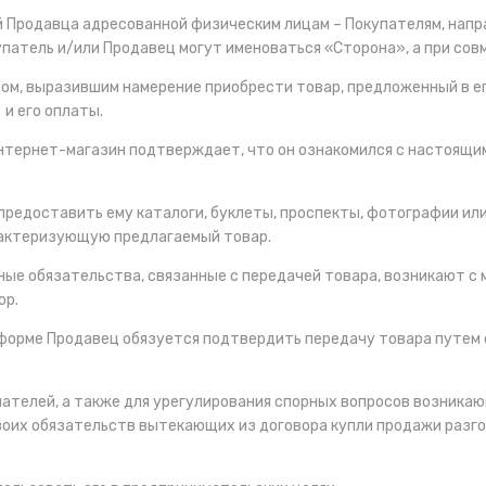
й Продавца адресованной физическим лицам – Покупателям, напр
упатель и/или Продавец могут именоваться «Сторона», а при со
цом, выразившим намерение приобрести товар, предложенный в е
и его оплаты.
Интернет-магазин подтверждает, что он ознакомился с настоящим
 предоставить ему каталоги, буклеты, проспекты, фотографии 
рактеризующую предлагаемый товар.
 иные обязательства, связанные с передачей товара, возникают
ор.
й форме Продавец обязуется подтвердить передачу товара путем
упателей, а также для урегулирования спорных вопросов возник
своих обязательств вытекающих из договора купли продажи раз