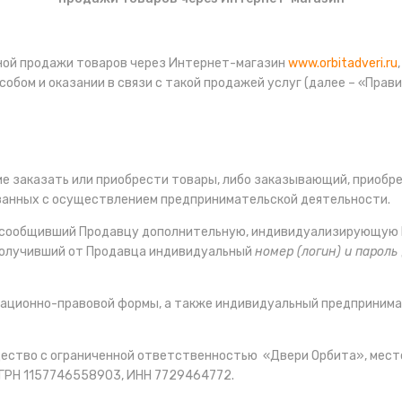
ной продажи товаров через Интернет-магазин
www.orbitadveri.ru
бом и оказании в связи с такой продажей услуг (далее – «Прави
ие заказать или приобрести товары, либо заказывающий, приоб
вязанных с осуществлением предпринимательской деятельности.
 сообщивший Продавцу дополнительную, индивидуализирующую П
олучивший от Продавца индивидуальный
номер (логин) и пароль
изационно-правовой формы, а также индивидуальный предприним
ество с ограниченной ответственностью «Двери Орбита», местон
 ОГРН 1157746558903, ИНН 7729464772.