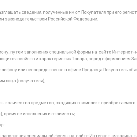
разглашать сведения, полученные им от Покупателя при его регис
м законодательством Российской Федерации.
ефону, путем заполнения специальной формы на сайте Интернет-
ающихся свойств и характеристик Товара, перед оформлением За
о телефону или непосредственно в офисе Продавца Покупатель 
им лица (получателя),
ть, количество предметов, входящих в комплект приобретаемого 
), время ее исполнения и стоимость;
ар;
ем заполнения специальной формы на сайте Интернет-магазина,