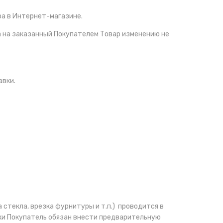
а в Интернет-магазине.
а на заказанный Покупателем Товар изменению не
авки.
стекла, врезка фурнитуры и т.п.) проводится в
ки Покупатель обязан внести предварительную