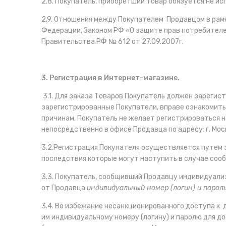
2.8. Покупатель, приобретший товар обязуется не ис
2.9. Отношения между Покупателем Продавцом в рам
Федерации, Законом РФ «О защите прав потребителе
Правительства РФ № 612 от 27.09.2007г.
3. Регистрация в Интернет-магазине.
3.1. Для заказа Товаров Покупатель должен зарегис
зарегистрированные Покупатели, вправе ознакомиться
причинам, Покупатель не желает регистрироваться н
непосредственно в офисе Продавца по адресу: г. Мос
3.2.Регистрация Покупателя осуществляется путем 
последствия которые могут наступить в случае соо
3.3. Покупатель, сообщивший Продавцу индивидуали
от Продавца
индивидуальный номер (логин) и парол
3.4. Во избежание несанкционированного доступа к
им индивидуальному номеру (логину) и паролю для д