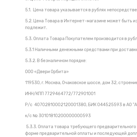
5.1. Цена товара указывается в рублях непосредст
5.2. Цена Товара в Интернет-магазине может быть и
подлежит.
5.3. Оплата Товара Покупателем производится в руб
5.3.1 Наличными денежными средствами при доставк
5.3.2. В безналичном порядке:
ООО «Двери Орбита»
119530, г. Москва, Очаковское шоссе, дом 32, строени
ИНН/КПП 7729464772/772901001
Р/с 40702810002120001380, БИК 044525593 в АО "А
к/с № 30101810200000000593
5.3.3. Оплата товара требующего предварительного 
форме предварительной оплаты и последующей допла