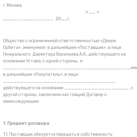
г. Москва
« __ »
_______________ 20__г.
Общество с ограниченной ответственностью «Двери
Орбита», именуемое в дальнейшем «Поставщик», в лице
Генерального Директора Васильева А.А., действующего на
основании Устава, с одной стороны, и
______________________________________име
в дальнейшем «Покупатель», в лице
_________________________________,
действующего на основании ___________________ , с
другой стороны, заключили настоящий Договор о
нижеследующем:
1. Предмет договора
1.1. Поставщик обязуется передать в собственность