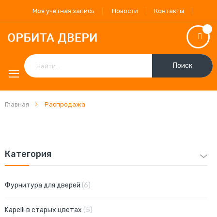
Моя учётная запись
Новости
Контакты
Поиск
Главная
Распродажа
Категория
позиции
Фурнитура для дверей
6
позиции
Kapelli в старых цветах
5