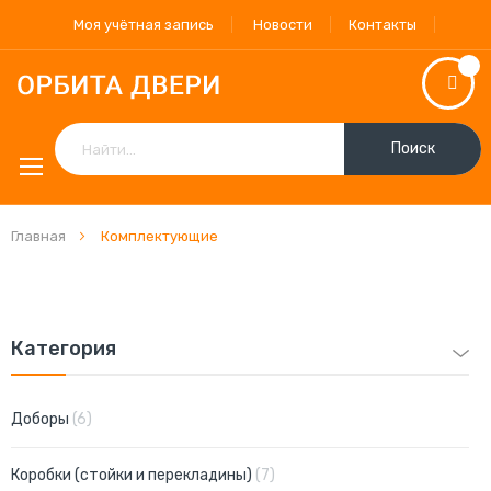
Моя учётная запись
Новости
Контакты
Поиск
Главная
Комплектующие
Категория
позиции
Доборы
6
позиции
Коробки (стойки и перекладины)
7