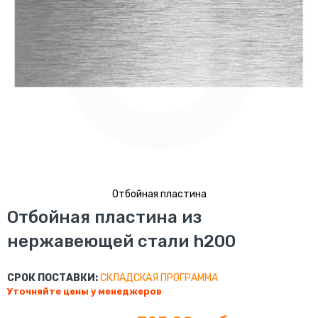
Отбойная пластина
Перейти
Отбойная пластина из
к
нержавеющей стали h200
началу
галереи
изображений
СРОК ПОСТАВКИ:
СКЛАДСКАЯ ПРОГРАММА
Уточняйте цены у менеджеров