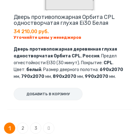
Дверь противопожарная Орбита CPL
одностворчатая глухая Ei30 Белая
34 210,00 руб.
Уточняйте цены у менеджеров
Дверь противопожарная деревянная глухая
одностворчатая Орбита CPL
,
Россия
. Предел
огнестойкости EI30 (30 минут). Покрытие:
CPL
.
Цвет:
белый
. Размер дверного полотна:
690х2070
мм,
790х2070
мм,
890х2070
мм,
990х2070
мм.
ДОБАВИТЬ В КОРЗИНУ
Страница
You're currently reading page
Страница
Страница
Страница
1
Следующее
2
3