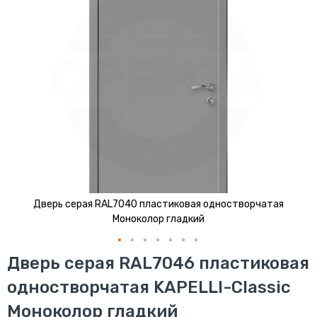
изображений
Дверь серая RAL7040 пластиковая одностворчатая
Моноколор гладкий
Перейти
Дверь серая RAL7046 пластиковая
к
одностворчатая KAPELLI-Classic
началу
галереи
Моноколор гладкий
изображений