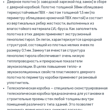
Дверное полотно (с заводской зарезкой под замок) в сборе
с дверной коробкой. Полотно толщиной 38мм облицовано
термоустойчивым ПВХ – листом толщиной 1,5 мм (по
периметру облицовано кромочной ПВХ лентой) и состоит
из вертикальных ребер жесткости, выполненных из
влагостойкого материала LVL-бруса. Как заполнитель
полотна в этих дверях применяют экструзионный
пенополистирол. Он легок, характеризуется однородной
структурой, состоящей из плотных мелких ячеек по
размеру 0,1 мм. Замкнутая ячеистая структура
пенополистирола обеспечивает очень низкую
теплопроводность и прекрасные показатели
звукоизоляции. В целях повышения тепло- и
звукоизоляционных свойств пластикового дверного
полотна по периметру коробки применяют резиновый
уплотнитель.
Телескопическая коробка — специально сконструированная
телескопическая коробка предназначена для установки в
строительные проемы стен любой толщины внутри
помещений различного типа зданий. Это позволяет
экономить время монтажа, снижает расходы.