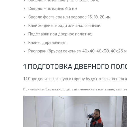
Сверло: - по металлу (2, 3, 3.2, 3.5мм)
Сверло: - по камню 6.5 мм
Сверло фостнера или перовое 15, 18, 20 мм;
Клей жидкие гвозди или аналогичный;
Подставки под дверное полотно;
Клинья деревянные;
Распорки (бруски сечением 40х40, 40х30, 40х25 м
1.ПОДГОТОВКА ДВЕРНОГО ПОЛ
1.1 Определите, в какую сторону будут открываться 
Примечание: Это важно сделать именно на этом этапе, т.к. п