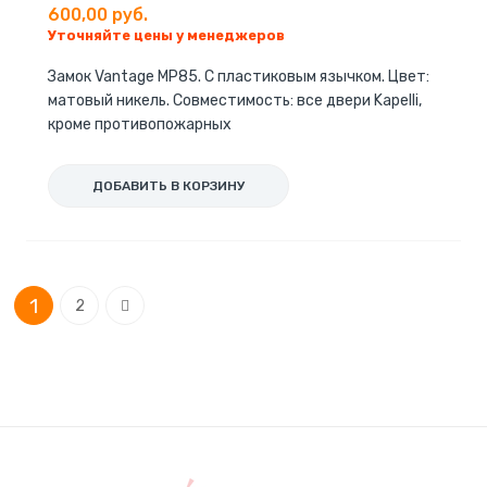
600,00 руб.
Уточняйте цены у менеджеров
Замок Vantage МP85. С пластиковым язычком. Цвет:
матовый никель. Совместимость: все двери Kapelli,
кроме противопожарных
ДОБАВИТЬ В КОРЗИНУ
Страница
You're currently reading page
Страница
Страница
1
Следующее
2