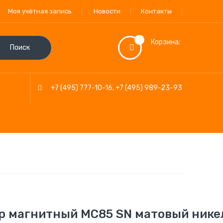
Моя учётная запись
Новости
Контакты
Корзина:
Поиск
+7 (495) 777-10-16
,
+7 (495) 989-23-93
р магнитный MС85 SN матовый нике