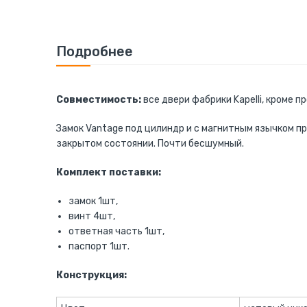
к
началу
галереи
изображений
Подробнее
Совместимость:
все двери фабрики Kapelli, кроме 
Замок Vantage под цилиндр и с магнитным язычком п
закрытом состоянии. Почти бесшумный.
Комплект поставки:
замок 1шт,
винт 4шт,
ответная часть 1шт,
паспорт 1шт.
Конструкция: