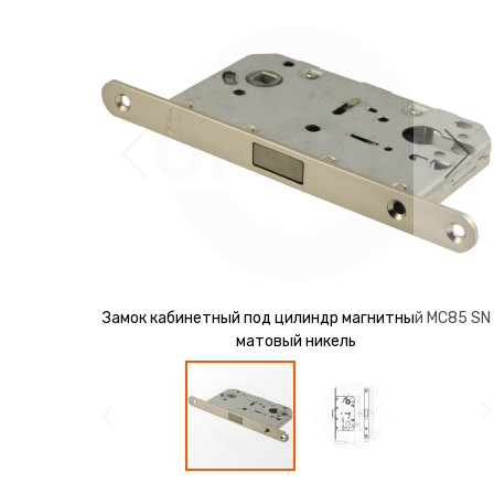
перейти
к
галереям
изображений
Замок кабинетный под цилиндр магнитный MС85 SN
матовый никель
Перейти