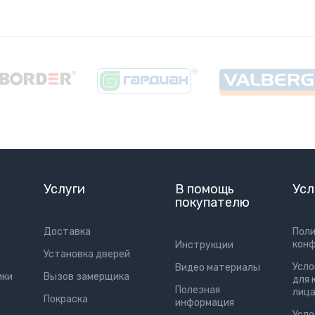
Услуги
В помощь
Усл
покупателю
Доставка
Пол
кон
Инструкции
Установка дверей
Усло
Видео материалы
ики
Вызов замерщика
для 
Полезная
лиц
Покраска
информация
Усло