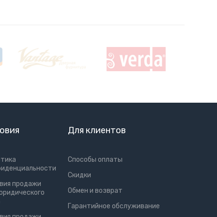
овия
Для клиентов
итика
Способы оплаты
фиденциальности
Скидки
вия продажи
Обмен и возврат
юридического
а
Гарантийное обслуживание
вия продажи