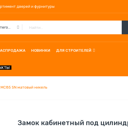
ортимент дверей и фурнитуры
Все Категории
РАСПРОДАЖА
НОВИНКИ
ДЛЯ СТРОИТЕЛЕЙ
АКТЫ
 MС85 SN матовый никель
Замок кабинетный под цилинд