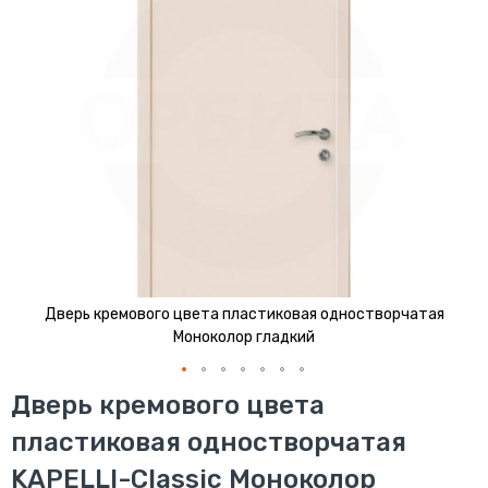
изображений
Дверь кремового цвета пластиковая одностворчатая
Моноколор гладкий
Перейти
Дверь кремового цвета
к
пластиковая одностворчатая
началу
галереи
KAPELLI-Classic Моноколор
изображений