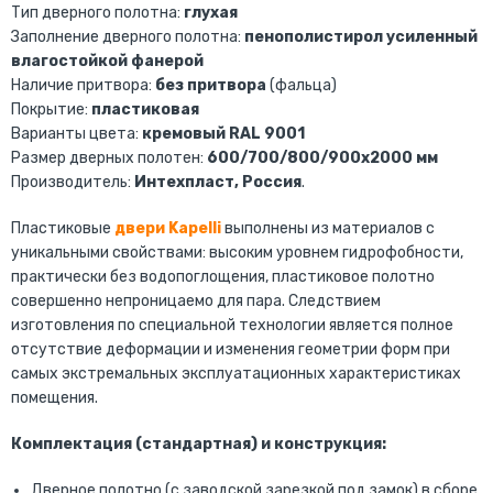
Тип дверного полотна:
глухая
Заполнение дверного полотна:
пенополистирол усиленный
влагостойкой фанерой
Наличие притвора:
без притвора
(фальца)
Покрытие:
пластиковая
Варианты цвета:
кремовый RAL 9001
Размер дверных полотен:
600/700/800/900х2000 мм
Производитель:
Интехпласт, Россия
.
Пластиковые
двери Kapelli
выполнены из материалов с
уникальными свойствами: высоким уровнем гидрофобности,
практически без водопоглощения, пластиковое полотно
совершенно непроницаемо для пара. Следствием
изготовления по специальной технологии является полное
отсутствие деформации и изменения геометрии форм при
самых экстремальных эксплуатационных характеристиках
помещения.
Комплектация (стандартная) и конструкция:
Дверное полотно (с заводской зарезкой под замок) в сборе