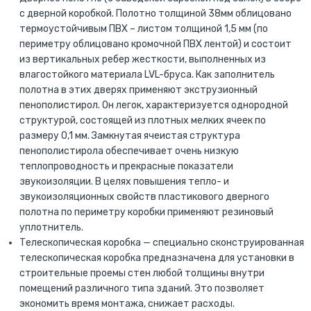
с дверной коробкой. Полотно толщиной 38мм облицовано
термоустойчивым ПВХ – листом толщиной 1,5 мм (по
периметру облицовано кромочной ПВХ лентой) и состоит
из вертикальных ребер жесткости, выполненных из
влагостойкого материала LVL-бруса. Как заполнитель
полотна в этих дверях применяют экструзионный
пенополистирол. Он легок, характеризуется однородной
структурой, состоящей из плотных мелких ячеек по
размеру 0,1 мм. Замкнутая ячеистая структура
пенополистирола обеспечивает очень низкую
теплопроводность и прекрасные показатели
звукоизоляции. В целях повышения тепло- и
звукоизоляционных свойств пластикового дверного
полотна по периметру коробки применяют резиновый
уплотнитель.
Телескопическая коробка — специально сконструированная
телескопическая коробка предназначена для установки в
строительные проемы стен любой толщины внутри
помещений различного типа зданий. Это позволяет
экономить время монтажа, снижает расходы.