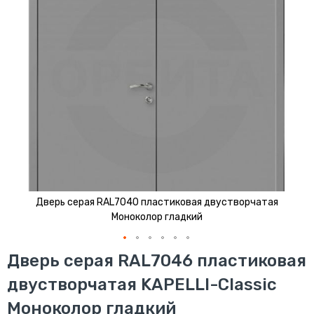
изображений
Дверь серая RAL7040 пластиковая двустворчатая
Моноколор гладкий
Перейти
Дверь серая RAL7046 пластиковая
к
двустворчатая KAPELLI-Classic
началу
галереи
Моноколор гладкий
изображений