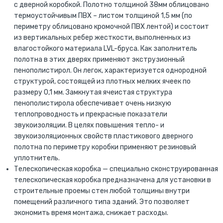
с дверной коробкой. Полотно толщиной 38мм облицовано
термоустойчивым ПВХ – листом толщиной 1,5 мм (по
периметру облицовано кромочной ПВХ лентой) и состоит
из вертикальных ребер жесткости, выполненных из
влагостойкого материала LVL-бруса. Как заполнитель
полотна в этих дверях применяют экструзионный
пенополистирол. Он легок, характеризуется однородной
структурой, состоящей из плотных мелких ячеек по
размеру 0,1 мм. Замкнутая ячеистая структура
пенополистирола обеспечивает очень низкую
теплопроводность и прекрасные показатели
звукоизоляции. В целях повышения тепло- и
звукоизоляционных свойств пластикового дверного
полотна по периметру коробки применяют резиновый
уплотнитель.
Телескопическая коробка — специально сконструированная
телескопическая коробка предназначена для установки в
строительные проемы стен любой толщины внутри
помещений различного типа зданий. Это позволяет
экономить время монтажа, снижает расходы.