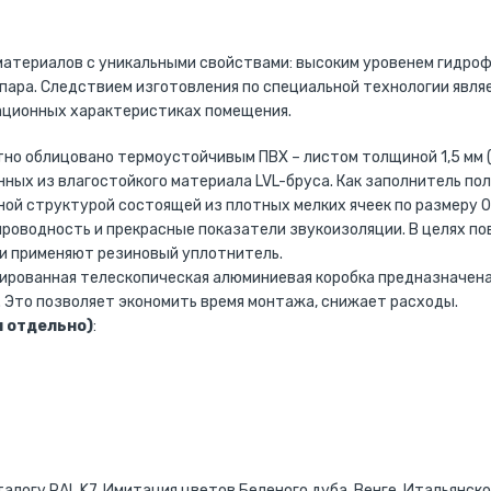
атериалов с уникальными свойствами: высоким уровенем гидроф
пара. Следствием изготовления по специальной технологии явля
ационных характеристиках помещения.
отно облицовано термоустойчивым ПВХ – листом толщиной 1,5 мм 
ных из влагостойкого материала LVL-бруса. Как заполнитель по
ной структурой состоящей из плотных мелких ячеек по размеру 0,
роводность и прекрасные показатели звукоизоляции. В целях п
ки применяют резиновый уплотнитель.
ированная телескопическая алюминиевая коробка предназначена
 Это позволяет экономить время монтажа, снижает расходы.
 отдельно)
:
аталогу RAL K7, Имитация цветов Беленого дуба, Венге, Итальянско