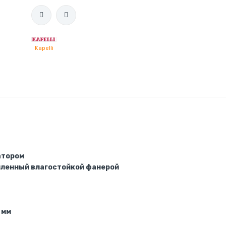
Kapelli
атором
иленный влагостойкой фанерой
 мм