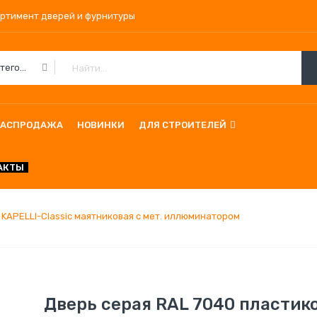
ортимент дверей и фурнитуры
Все Категории
РАСПРОДАЖА
НОВИНКИ
ДЛЯ СТРОИТЕЛЕЙ
АКТЫ
 KAPELLI-Classic маятниковая с мет. иллюминатором
Дверь серая RAL 7040 пластик