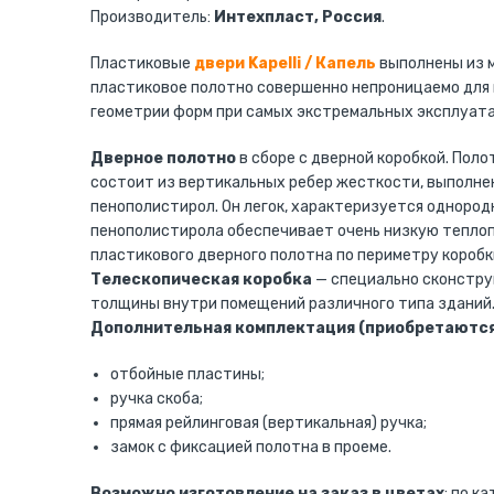
Производитель:
Интехпласт, Россия
.
Пластиковые
двери Kapelli / Капель
выполнены из м
пластиковое полотно совершенно непроницаемо для 
геометрии форм при самых экстремальных эксплуат
Дверное полотно
в сборе с дверной коробкой. Пол
состоит из вертикальных ребер жесткости, выполнен
пенополистирол. Он легок, характеризуется однород
пенополистирола обеспечивает очень низкую теплоп
пластикового дверного полотна по периметру короб
Телескопическая коробка
— специально сконстру
толщины внутри помещений различного типа зданий.
Дополнительная комплектация (приобретаются
отбойные пластины;
ручка скоба;
прямая рейлинговая (вертикальная) ручка;
замок с фиксацией полотна в проеме.
Возможно изготовление на заказ в цветах
: по к