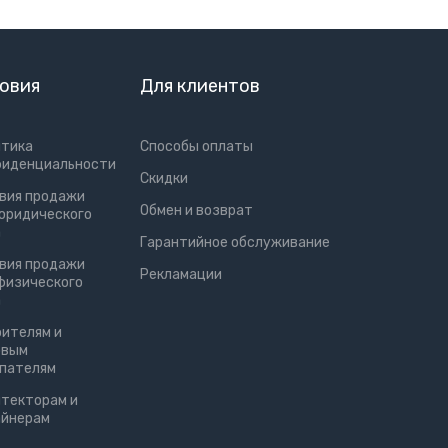
овия
Для клиентов
итика
Способы оплаты
фиденциальности
Скидки
вия продажи
Обмен и возврат
юридического
а
Гарантийное обслуживание
вия продажи
Рекламации
физического
а
ителям и
овым
упателям
текторам и
айнерам