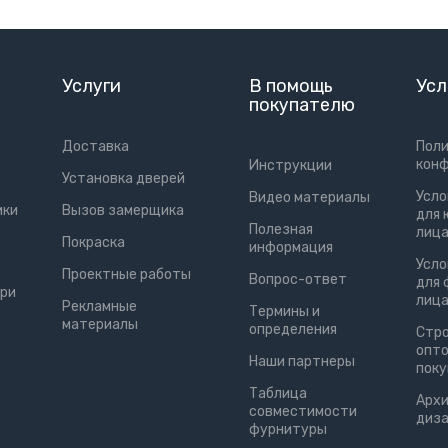
Услуги
В помощь
Усл
покупателю
Доставка
Пол
кон
Инструкции
Установка дверей
Усло
Видео материалы
ики
Вызов замерщика
для 
Полезная
лиц
Покраска
информация
Усло
Проектные работы
Вопрос-ответ
для 
ри
лиц
Рекламные
Термины и
материалы
определения
Cтро
опт
Наши партнеры
пок
Таблица
Aрхи
совместимости
диз
фурнитуры