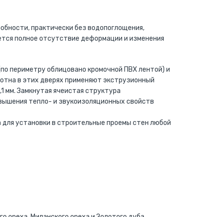
обности, практически без водопоглощения,
ется полное отсутствие деформации и изменения
(по периметру облицовано кромочной ПВХ лентой) и
лотна в этих дверях применяют экструзионный
1 мм. Замкнутая ячеистая структура
овышения тепло- и звукоизоляционных свойств
 для установки в строительные проемы стен любой
го ореха, Миланского ореха и Золотого дуба.