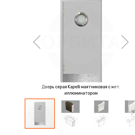
перейти
к
галереям
изображений
Дверь серая Kapelli маятниковая с мет.
иллюминатором
Перейти