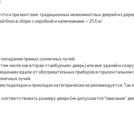
и
 что и при монтаже традиционных межкомнатных дверей из дере
ой блок в сборе с коробкой и наличниками — 21,5 кг.
 попадание прямых солнечных лучей.
том числе как вторая «тамбурная» дверь) или вне зданий и соор
ещениях вдали от обогревательных приборов в горизонтальном 
лнечных лучей.
нием подкладок и прокладок категорически не рекомендуется. Так
 соответствовать размеру двери (не допускается "свисание" две