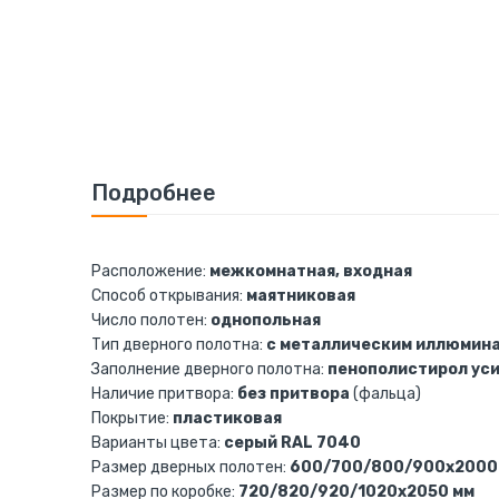
к
началу
галереи
изображений
Подробнее
Расположение:
межкомнатная, входная
Способ открывания:
маятниковая
Число полотен:
однопольная
Тип дверного полотна:
с металлическим иллюмин
Заполнение дверного полотна:
пенополистирол ус
Наличие притвора:
без притвора
(фальца)
Покрытие:
пластиковая
Варианты цвета:
серый RAL 7040
Размер дверных полотен:
600/700/800/900х2000
Размер по коробке:
720/820/920/1020х2050 мм