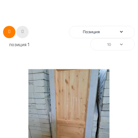
Список
Сетка
позиция
1