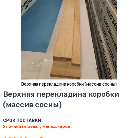
Верхняя перекладина коробки (массив сосны)
Перейти
Верхняя перекладина коробки
к
(массив сосны)
началу
галереи
изображений
СРОК ПОСТАВКИ:
Уточняйте цены у менеджеров