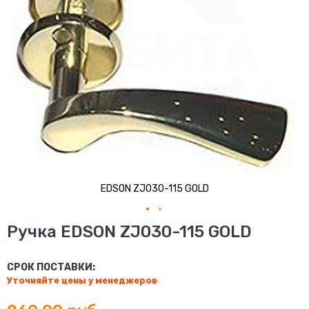
EDSON ZJ030-115 GOLD
Перейти
Ручка EDSON ZJ030-115 GOLD
к
началу
галереи
СРОК ПОСТАВКИ:
изображений
Уточняйте цены у менеджеров