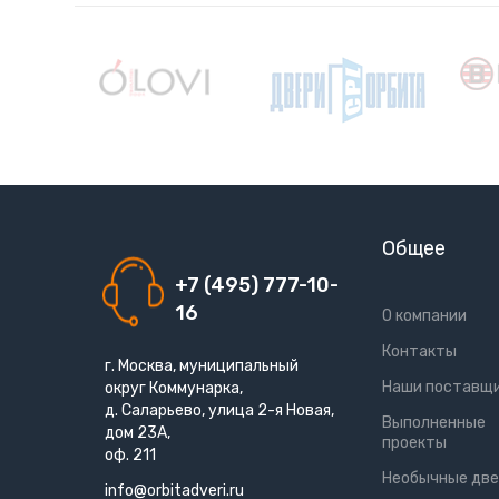
Общее
+7 (495) 777-10-
16
О компании
Контакты
г. Москва, муниципальный
Наши поставщ
округ Коммунарка,
д. Саларьево, улица 2-я Новая,
Выполненные
дом 23А,
проекты
оф. 211
Необычные две
info@orbitadveri.ru