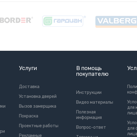
Услуги
В помощь
Усл
покупателю
Доставка
Пол
кон
Инструкции
Установка дверей
Усло
Видео материалы
ики
Вызов замерщика
для 
Полезная
лиц
Покраска
информация
Усло
Проектные работы
Вопрос-ответ
для 
ри
лиц
Рекламные