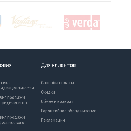
овия
Для клиентов
итика
Способы оплаты
фиденциальности
Скидки
вия продажи
Обмен и возврат
юридического
а
Гарантийное обслуживание
вия продажи
Рекламации
физического
а