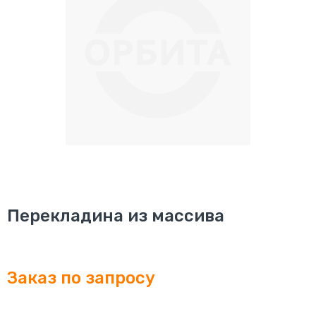
Перейти
Перекладина из массива
к
началу
галереи
изображений
Заказ по запросу