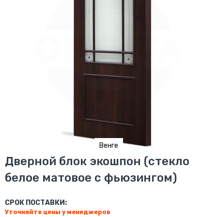
Венге
Перейти
Дверной блок экошпон (стекло
к
белое матовое с фьюзингом)
началу
галереи
изображений
СРОК ПОСТАВКИ:
Уточняйте цены у менеджеров