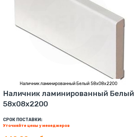
Наличник ламинированный Белый 58x08x2200
Перейти
Наличник ламинированный Белый
к
58x08x2200
началу
галереи
изображений
СРОК ПОСТАВКИ:
Уточняйте цены у менеджеров