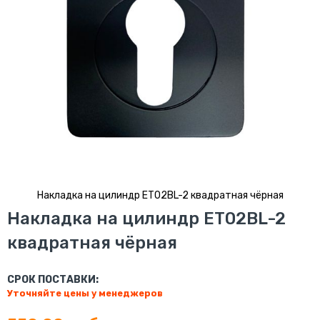
Накладка на цилиндр ET02BL-2 квадратная чёрная
Перейти
Накладка на цилиндр ET02BL-2
к
квадратная чёрная
началу
галереи
изображений
СРОК ПОСТАВКИ:
Уточняйте цены у менеджеров