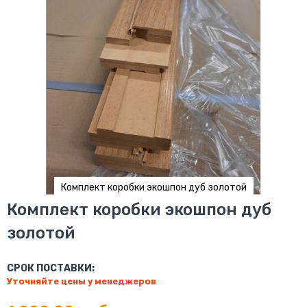
Комплект коробки экошпон дуб золотой
Перейти
Комплект коробки экошпон дуб
к
золотой
началу
галереи
изображений
СРОК ПОСТАВКИ:
Уточняйте цены у менеджеров