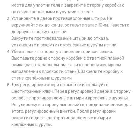
места для уплотнителя и закрепите сторону коробки с
петлями крепёжными шурупами к стене.
Установите в дверь противовзломные штыри. Не
вкручивайте их до конца, оставьте запас 10мм. Навесьте
дверную створку на петли.
Закрутите противовзломные штыри до отказа,
установите и закрутите крепёжные шурупы петли.
Убедитесь, что порог установлен горизонтально.
Выставьте ровно сторону коробки с ответной планкой
замка (как в параллельном, так и в препендикулярном
направлении к плоскости стены). Закрепите коробку к
стене крепёжными шурупами.
Для регулировки двери по высоте используйте
шестигранный ключ. Перед регулировкой двери в сторону
ослабьте противовзломные штыри и крепёжные шурупы.
Регулировку в сторону выполняйте, предназначенным для
этого, регулировочным винтом. После регулировки
закрутите до отказа противовзломные штыри и
крепёжные шурупы.