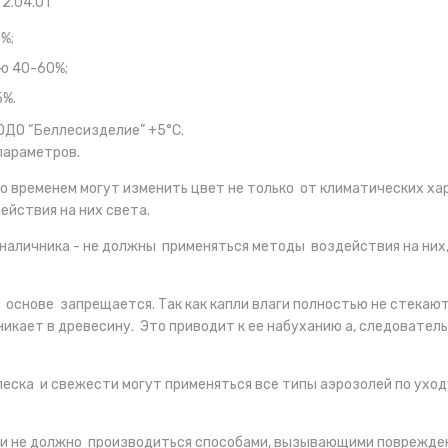
2.04.01
%;
ью 40-60%;
5%.
ОДО “Беллесизделие” +5°С.
параметров.
о временем могут изменить цвет не только от климатических х
ействия на них света.
, наличника - не должны применяться методы воздействия на ни
основе запрещается. Так как капли влаги полностью не стекают
никает в древесину. Это приводит к ее набуханию а, следовател
леска и свежести могут применяться все типы аэрозолей по уход
и не должно производиться способами, вызывающими повреждени