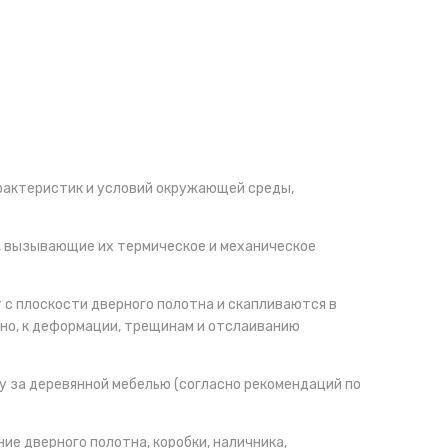
арактеристик и условий окружающей среды,
х, вызывающие их термическое и механическое
 с плоскости дверного полотна и скапливаются в
ьно, к деформации, трещинам и отслаиванию
у за деревянной мебелью (согласно рекомендаций по
е дверного полотна, коробки, наличника,