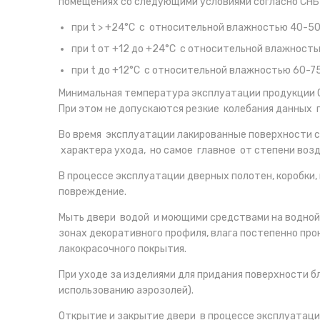
помещениях со следующими условиями согласно СНБ 
при t > +24°C с относительной влажностью 40-50
при t от +12 до +24°С с относительной влажност
при t до +12°С с относительной влажностью 60-7
Минимальная температура эксплуатации продукции 
При этом не допускаются резкие колебания данных 
Во время эксплуатации лакированные поверхности с
характера ухода, но самое главное от степени возд
В процессе эксплуатации дверных полотен, коробки
повреждение.
Мыть двери водой и моющими средствами на водной 
зонах декоративного профиля, влага постепенно про
лакокрасочного покрытия.
При уходе за изделиями для придания поверхности б
использованию аэрозолей).
Открытие и закрытие двери в процессе эксплуатаци