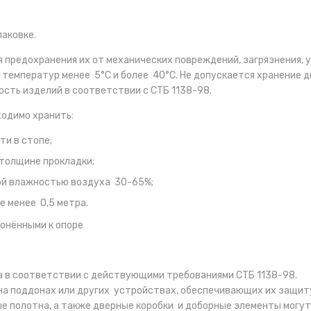
аковке.
 предохранения их от механических повреждений, загрязнения, 
 температур менее 5°С и более 40°С. Не допускается хранение 
ть изделий в соответствии с СТБ 1138-98.
одимо хранить:
ти в стопе;
толщине прокладки;
ой влажностью воздуха 30-65%;
е менее 0,5 метра.
лонёнными к опоре
в соответствии с действующими требованиями СТБ 1138-98.
на поддонах или других устройствах, обеспечивающих их защит
ые полотна, а также дверные коробки и доборные элементы могу