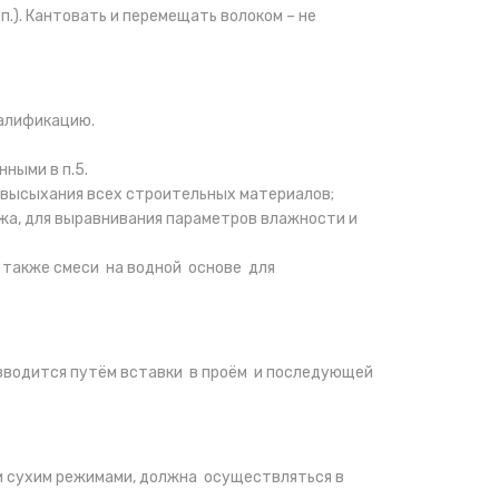
.). Кантовать и перемещать волоком – не
алификацию.
ными в п.5.
 высыхания всех строительных материалов;
ажа, для выравнивания параметров влажности и
 также смеси на водной основе для
зводится путём вставки в проём и последующей
и сухим режимами, должна осуществляться в