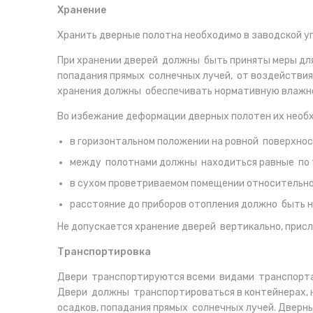
Хранение
Хранить дверные полотна необходимо в заводской уп
При хранении дверей должны быть приняты меры для
попадания прямых солнечных лучей, от воздействия
хранения должны обеспечивать нормативную влажнос
Во избежание деформации дверных полотен их необх
в горизонтальном положении на ровной поверхнос
между полотнами должны находиться равные по 
в сухом проветриваемом помещении относительн
расстояние до приборов отопления должно быть н
Не допускается хранение дверей вертикально, прис
Транспортировка
Двери транспортируются всеми видами транспорта 
Двери должны транспортироваться в контейнерах, 
осадков, попадания прямых солнечных лучей. Дверн