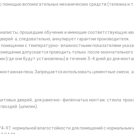
с помощью вспомогательных механических средств (тележка и т.п
ециалисты, прошедшие обучение и имеющие соответствующую кв
верей а, следовательно, аннулирует гарантии производителя.
 помещении с температурно- влажностными показателями указан
омещении допускается проводить только после окончательного
и (где они будут установлены) в течение 3-4 дней до дня монт
монтажная пена. Запрещается использовать цементные смеси, а
 щитовых дверей, для рамочно- филёнчатых монтаж стекла прои
гвоздей (шпилек).
074-97 нормальной влагостойкости для помещений с нормальным 