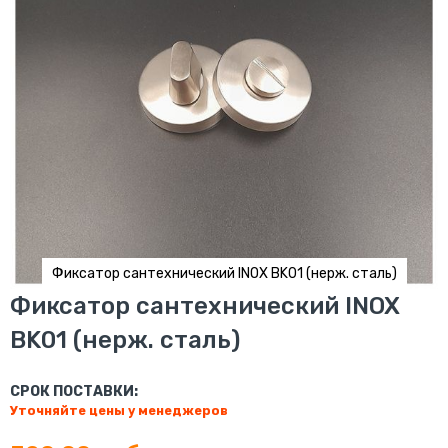
Фиксатор сантехнический INOX BK01 (нерж. сталь)
Перейти
Фиксатор сантехнический INOX
к
BK01 (нерж. сталь)
началу
галереи
изображений
СРОК ПОСТАВКИ:
Уточняйте цены у менеджеров