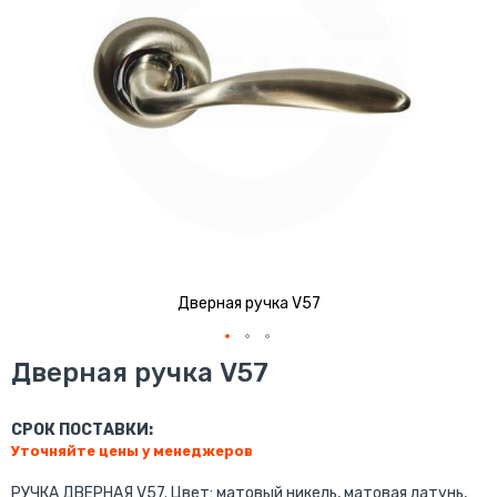
Дверная ручка V57
Перейти
Дверная ручка V57
к
началу
галереи
СРОК ПОСТАВКИ:
изображений
Уточняйте цены у менеджеров
РУЧКА ДВЕРНАЯ V57. Цвет: матовый никель, матовая латунь,