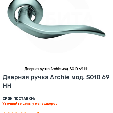
Дверная ручка Archie мод. S010 69 HH
Перейти
Дверная ручка Archie мод. S010 69
к
HH
началу
галереи
изображений
СРОК ПОСТАВКИ:
Уточняйте цены у менеджеров