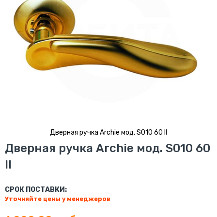
Дверная ручка Archie мод. S010 60 II
Перейти
Дверная ручка Archie мод. S010 60
к
II
началу
галереи
изображений
СРОК ПОСТАВКИ:
Уточняйте цены у менеджеров