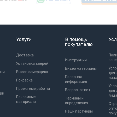
Услуги
В помощь
Усл
покупателю
Доставка
Пол
кон
Инструкции
Установка дверей
Усло
Видео материалы
ики
Вызов замерщика
для 
Полезная
лиц
Покраска
информация
Усло
Проектные работы
Вопрос-ответ
для 
ри
лиц
Рекламные
Термины и
материалы
определения
Cтро
опт
Наши партнеры
пок