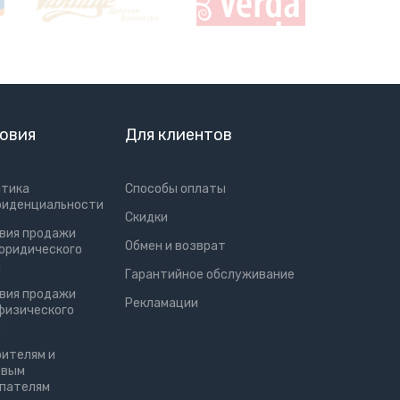
овия
Для клиентов
итика
Способы оплаты
фиденциальности
Скидки
вия продажи
Обмен и возврат
юридического
а
Гарантийное обслуживание
вия продажи
Рекламации
физического
а
ителям и
овым
упателям