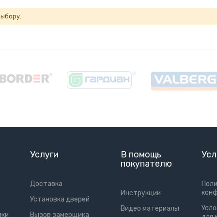
выбору.
Услуги
В помощь
Усл
покупателю
Доставка
Пол
кон
Инструкции
Установка дверей
Усло
Видео материалы
ики
Вызов замерщика
для 