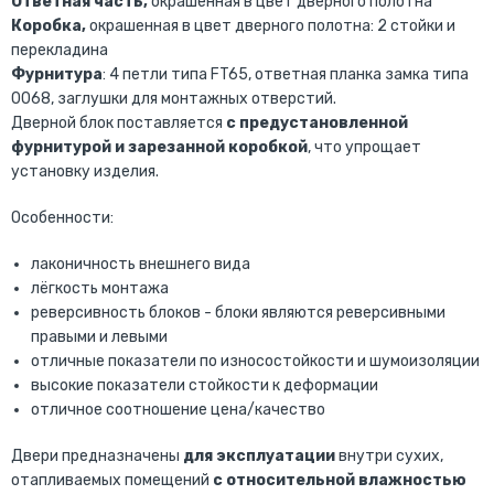
Ответная часть,
окрашенная в цвет дверного полотна
Коробка,
окрашенная в цвет дверного полотна:
2 стойки и
перекладина
Фурнитура
: 4 петли типа FT65, ответная планка замка типа
0068, заглушки для монтажных отверстий.
Дверной блок поставляется
с предустановленной
фурнитурой и зарезанной коробкой
, что упрощает
установку изделия.
Особенности:
лаконичность внешнего вида
лёгкость монтажа
реверсивность блоков - блоки являются реверсивными
правыми и левыми
отличные показатели по износостойкости и шумоизоляции
высокие показатели стойкости к деформации
отличное соотношение цена/качество
Двери предназначены
для эксплуатации
внутри сухих,
отапливаемых помещений
с относительной влажностью