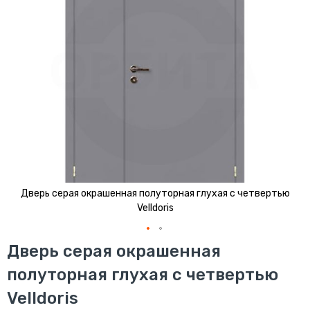
Дверь серая окрашенная полуторная глухая с четвертью
Velldoris
Перейти
Дверь серая окрашенная
к
полуторная глухая с четвертью
началу
галереи
Velldoris
изображений