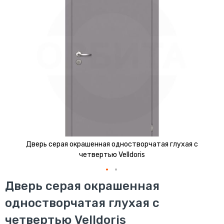
изображений
Дверь серая окрашенная одностворчатая глухая с
четвертью Velldoris
Перейти
Дверь серая окрашенная
к
одностворчатая глухая с
началу
галереи
четвертью Velldoris
изображений