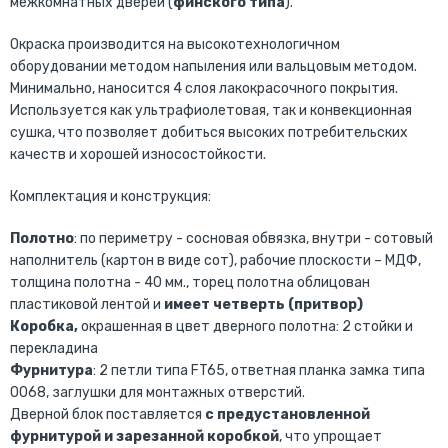
межкомнатных дверей (
финского типа
).
Окраска производится на высокотехнологичном
оборудовании методом напыления или вальцовым методом.
Минимально, наносится 4 слоя лакокрасочного покрытия.
Используется как ультрафиолетовая, так и конвекционная
сушка, что позволяет добиться высоких потребительских
качеств и хорошей износостойкости.
Комплектация и конструкция:
Полотно
: по периметру - сосновая обвязка, внутри - сотовый
наполнитель (картон в виде сот), рабочие плоскости – МДФ,
толщина полотна - 40 мм., торец полотна облицован
пластиковой лентой и
имеет четверть (притвор)
Коробка,
окрашенная в цвет дверного полотна:
2 стойки и
перекладина
Фурнитура
: 2 петли типа FT65, ответная планка замка типа
0068, заглушки для монтажных отверстий.
Дверной блок поставляется
с предустановленной
фурнитурой и зарезанной коробкой
, что упрощает