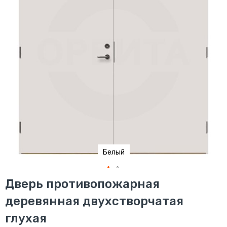
Белый
Перейти
Дверь противопожарная
к
деревянная двухстворчатая
началу
галереи
глухая
изображений