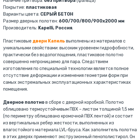
Наличие притвора:
без притвора
(фальца)
Покрытие:
пластиковая
Варианты цвета:
СЕРЫЙ БЕТОН
Размер дверных полотен:
600/700/800/900х2000 мм
Производитель:
Kapelli, Россия
.
Пластиковые
двери Капель
выполнены из материалов с
уникальными свойствами: высоким уровенем гидрофобности,
практически без водопоглощения, пластиковое полотно
совершенно непроницаемо для пара. Следствием
изготовления по специальной технологии является полное
отсутствие деформации и изменения геометрии форм при
самых экстремальных эксплуатационных характеристиках
помещения.
Дверное полотно
в сборе с дверной коробкой. Полотно
облицовано термоустойчивым ПВХ – листом толщиной 1,5 мм
(по периметру облицовано кромочной ПВХ лентой) и состоит
из вертикальных ребер жесткости, выполненных из
влагостойкого материала LVL-бруса. Как заполнитель полотна
в этих дверях применяют экструзионный пенополистирол. Он