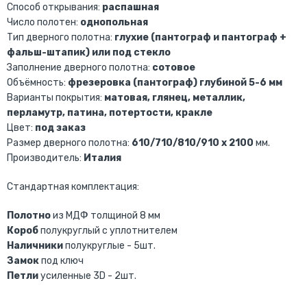
Способ открывания:
распашная
Число полотен:
однопольная
Тип дверного полотна:
глухие (пантограф и пантограф +
фальш-штапик) или под стекло
Заполнение дверного полотна:
сотовое
Объёмность:
фрезеровка (пантограф) глубиной 5-6 мм
Варианты покрытия:
матовая, глянец, металлик,
перламутр, патина, потертости, кракле
Цвет:
под заказ
Размер дверного полотна:
610/710/810/910 х 2100
мм.
Производитель:
Италия
Стандартная комплектация:
Полотно
из МДФ толщиной 8 мм
Короб
полукруглый с уплотнителем
Наличники
полукруглые - 5шт.
Замок
под ключ
Петли
усиленные 3D - 2шт.