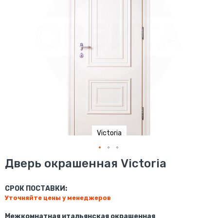
Victoria
Перейти
Дверь окрашенная Victoria
к
началу
галереи
СРОК ПОСТАВКИ:
изображений
Уточняйте цены у менеджеров
Межкомнатная итальянская окрашенная