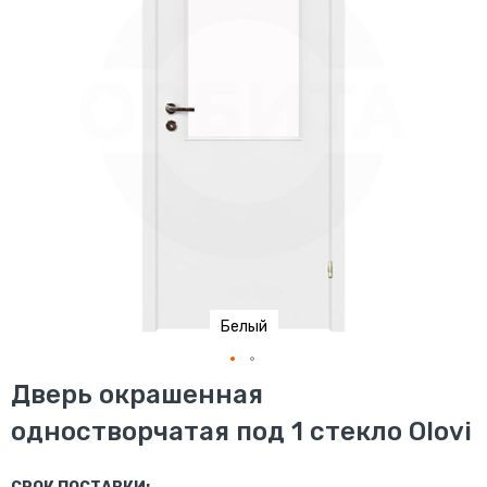
Белый
Перейти
Дверь окрашенная
к
одностворчатая под 1 стекло Olovi
началу
галереи
изображений