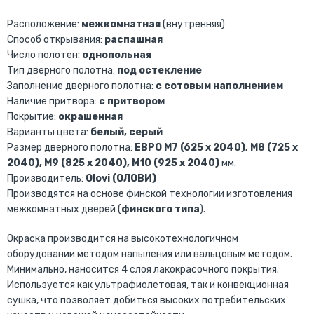
Расположение:
межкомнатная
(внутренняя)
Способ открывания:
распашная
Число полотен:
однопольная
Тип дверного полотна:
под остекление
Заполнение дверного полотна:
с сотовым наполнением
Наличие притвора:
с притвором
Покрытие:
окрашенная
Варианты цвета:
белый, серый
Размер дверного полотна:
ЕВРО М7 (625 х 2040), М8 (725 х
2040), М9 (825 х 2040), М10 (925 х 2040)
мм.
Производитель:
Olovi (ОЛОВИ)
Производятся на основе финской технологии изготовления
межкомнатных дверей (
финского типа
).
Окраска производится на высокотехнологичном
оборудовании методом напыления или вальцовым методом.
Минимально, наносится 4 слоя лакокрасочного покрытия.
Используется как ультрафиолетовая, так и конвекционная
сушка, что позволяет добиться высоких потребительских