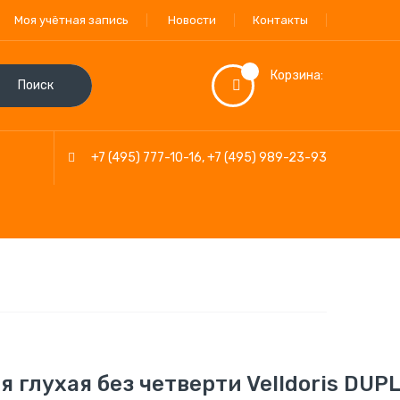
Моя учётная запись
Новости
Контакты
Корзина:
Поиск
+7 (495) 777-10-16
,
+7 (495) 989-23-93
 глухая без четверти Velldoris DUP