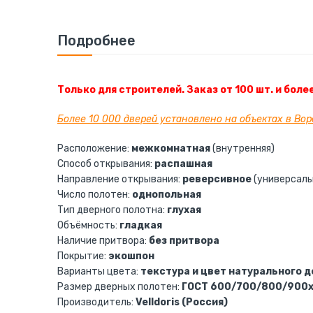
к
началу
галереи
Подробнее
изображений
Только для строителей. Заказ от 100 шт. и боле
Более 10 000 дверей установлено на объектах в Во
Расположение:
межкомнатная
(внутренняя)
Способ открывания:
распашная
Направление открывания:
реверсивное
(универсаль
Число полотен:
однопольная
Тип дверного полотна:
глухая
Объёмность:
гладкая
Наличие притвора:
без притвора
Покрытие:
экошпон
Варианты цвета:
текстура и цвет натурального д
Размер дверных полотен:
ГОСТ 600/700/800/900
Производитель:
Velldoris (Россия)