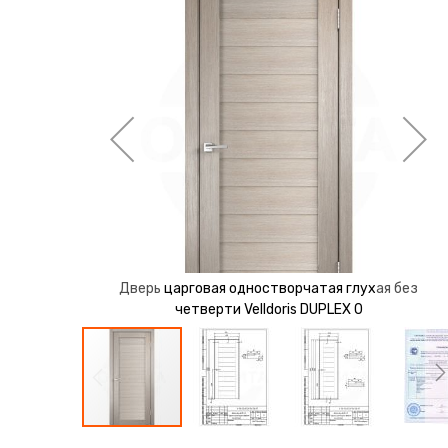
перейти
к
галереям
изображений
ая без
Дверь царговая одностворчатая глухая без
четверти Velldoris DUPLEX 0
Перейти