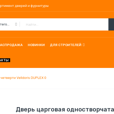
ортимент дверей и фурнитуры
Все Категории
РАСПРОДАЖА
НОВИНКИ
ДЛЯ СТРОИТЕЛЕЙ
АКТЫ
четверти Velldoris DUPLEX 0
Дверь царговая одностворчатая