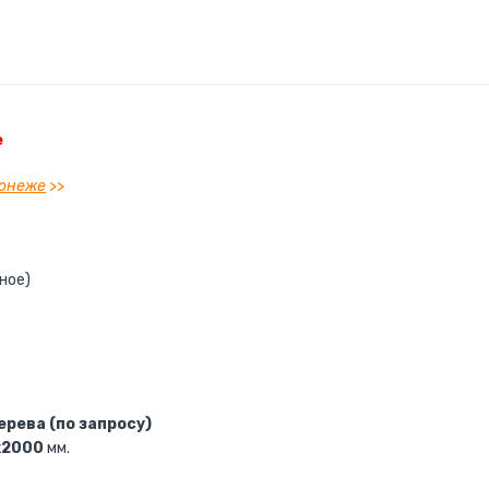
е
ронеже
>>
ное)
ерева (по запросу)
х2000
мм.