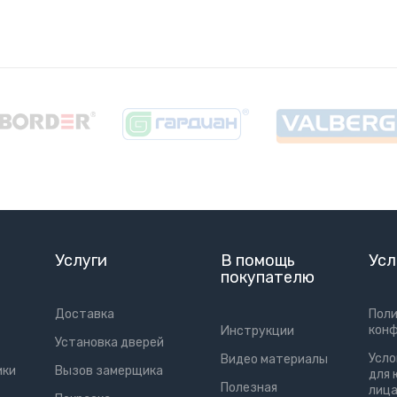
Услуги
В помощь
Усл
покупателю
Доставка
Пол
кон
Инструкции
Установка дверей
Усло
Видео материалы
ики
Вызов замерщика
для 
Полезная
лиц