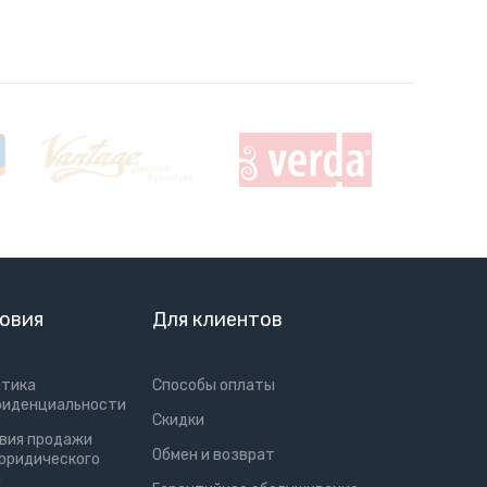
овия
Для клиентов
итика
Способы оплаты
фиденциальности
Скидки
вия продажи
Обмен и возврат
юридического
а