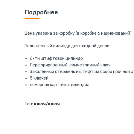
к
началу
Подробнее
галереи
изображений
Цена указана за коробку (в коробке 6 наименований)
Полноценный цилиндр для входной двери:
6-ти штифтовой цилиндр
Перфорированный, симметричный ключ
Закаленный стержень и штифт из особо прочной 
5 ключей
номерная карточка цилиндра
Тип:
ключ/ключ